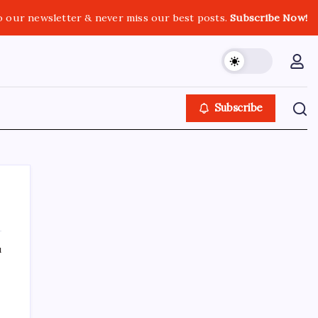
o our newsletter & never miss our best posts.
Subscribe Now!
Subscribe
ı
SON YAZILAR
İYİ Parti’nin ‘çerçeve yasa’ teklifi
reddedildi: ‘PKK sözde hukuki bir