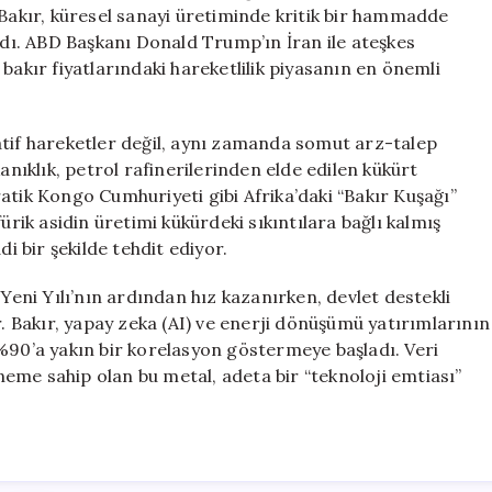
Beklentisi
 Bakır, küresel sanayi üretiminde kritik bir hammadde
için
ardı. ABD Başkanı Donald Trump’ın İran ile ateşkes
bakır fiyatlarındaki hareketlilik piyasanın en önemli
atif hareketler değil, aynı zamanda somut arz-talep
anıklık, petrol rafinerilerinden elde edilen kükürt
atik Kongo Cumhuriyeti gibi Afrika’daki “Bakır Kuşağı”
ürik asidin üretimi kükürdeki sıkıntılara bağlı kalmış
di bir şekilde tehdit ediyor.
 Yeni Yılı’nın ardından hız kazanırken, devlet destekli
r. Bakır, yapay zeka (AI) ve enerji dönüşümü yatırımlarının
%90’a yakın bir korelasyon göstermeye başladı. Veri
öneme sahip olan bu metal, adeta bir “teknoloji emtiası”