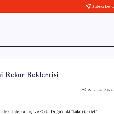
Subscribe t
ni Rekor Beklentisi
Bakır
yorumlar kapal
Fiyatlarında
Yükseliş:
Yeni
Rekor
’deki talep artışı ve Orta Doğu’daki “kükürt krizi”