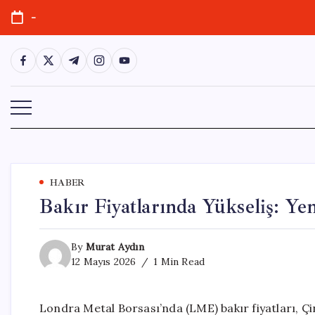
Skip
-
to
content
https://www.facebook.com/
https://twitter.com/
https://t.me/
https://www.instagram.com/
https://youtube.com/
HABER
Bakır Fiyatlarında Yükseliş: Ye
By
Murat Aydın
12 Mayıs 2026
1 Min Read
Londra Metal Borsası’nda (LME) bakır fiyatları, Çin