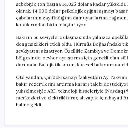
sebebiyle ton başına 14.025 dolara kadar yükseldi.
olarak, 14.000 dolar psikolojik eşiğini aşmayı baş
çabalarının zayıfladığına dair uyarılarına rağmen, 
konularından birini oluşturuyor.
Bakırın bu seviyelere ulaşmasında yalnızca spekül
dengesizlikleri etkili oldu. Hürmüz Boğazı’ndaki tık
sevkiyatını aksatıyor. Özellikle Zambiya ve Demokr
bölgesinde, cevher ayrıştırma için gerekli olan sülf
durumda. Bu lojistik sorun, küresel bakır arzını cid
Öte yandan, Çin’deki sanayi faaliyetleri Ay Takvimi
bakır rezervlerini artırma kararı talebi destekliyo
yükselmesiyle ABD teknoloji hisseleriyle (Nasdaq) 
merkezleri ve elektrikli araç altyapısı için hayati 
haline geldi.