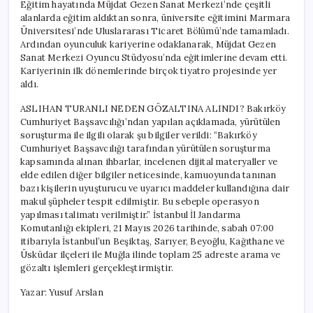
Eğitim hayatında Müjdat Gezen Sanat Merkezi’nde çeşitli
alanlarda eğitim aldıktan sonra, üniversite eğitimini Marmara
Üniversitesi’nde Uluslararası Ticaret Bölümü’nde tamamladı.
Ardından oyunculuk kariyerine odaklanarak, Müjdat Gezen
Sanat Merkezi Oyuncu Stüdyosu’nda eğitimlerine devam etti.
Kariyerinin ilk dönemlerinde birçok tiyatro projesinde yer
aldı.
ASLIHAN TURANLI NEDEN GÖZALTINA ALINDI? Bakırköy
Cumhuriyet Başsavcılığı’ndan yapılan açıklamada, yürütülen
soruşturma ile ilgili olarak şu bilgiler verildi: “Bakırköy
Cumhuriyet Başsavcılığı tarafından yürütülen soruşturma
kapsamında alınan ihbarlar, incelenen dijital materyaller ve
elde edilen diğer bilgiler neticesinde, kamuoyunda tanınan
bazı kişilerin uyuşturucu ve uyarıcı maddeler kullandığına dair
makul şüpheler tespit edilmiştir. Bu sebeple operasyon
yapılması talimatı verilmiştir.” İstanbul İl Jandarma
Komutanlığı ekipleri, 21 Mayıs 2026 tarihinde, sabah 07:00
itibarıyla İstanbul’un Beşiktaş, Sarıyer, Beyoğlu, Kağıthane ve
Üsküdar ilçeleri ile Muğla ilinde toplam 25 adreste arama ve
gözaltı işlemleri gerçekleştirmiştir.
Yazar: Yusuf Arslan