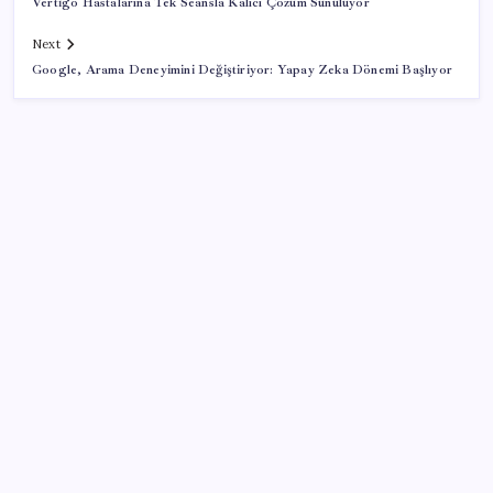
Vertigo Hastalarına Tek Seansla Kalıcı Çözüm Sunuluyor
Next
Google, Arama Deneyimini Değiştiriyor: Yapay Zeka Dönemi Başlıyor
SON YAZILAR
Airbnb, ürün geliştirme süreçlerinde yapay zekayı
kullanıyor
Halkbank, ikincil halka arz süreci başlattı
‘Tek çatı altında toplanmalı’ dedi: Akın Gürlek’ten
‘internet gazeteciliği’ için yasa sinyali mi?