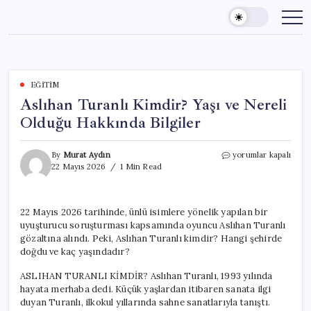
Skip
to
content
EĞITIM
Aslıhan Turanlı Kimdir? Yaşı ve Nereli
Olduğu Hakkında Bilgiler
Aslıhan
By
Murat Aydın
yorumlar kapalı
Turanlı
22 Mayıs 2026
1 Min Read
Kimdir?
Yaşı
ve
22 Mayıs 2026 tarihinde, ünlü isimlere yönelik yapılan bir
Nereli
uyuşturucu soruşturması kapsamında oyuncu Aslıhan Turanlı
Olduğu
Hakkında
gözaltına alındı. Peki, Aslıhan Turanlı kimdir? Hangi şehirde
Bilgiler
doğdu ve kaç yaşındadır?
için
ASLIHAN TURANLI KİMDİR? Aslıhan Turanlı, 1993 yılında
hayata merhaba dedi. Küçük yaşlardan itibaren sanata ilgi
duyan Turanlı, ilkokul yıllarında sahne sanatlarıyla tanıştı.