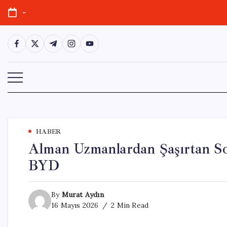
Skip
-
to
content
https://www.facebook.com/
https://twitter.com/
https://t.me/
https://www.instagram.com/
https://youtube.com/
HABER
Alman Uzmanlardan Şaşırtan So
BYD
By
Murat Aydın
16 Mayıs 2026
2 Min Read