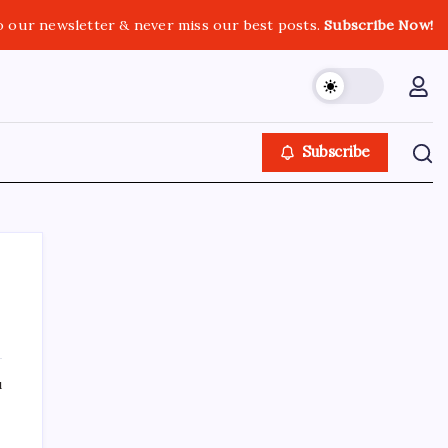
o our newsletter & never miss our best posts.
Subscribe Now!
Subscribe
SON YAZILAR
ı
Ekonomide 1987 çöküşü mümkün… Efsane
yatırımcı Michael Burry’den rekor kıran