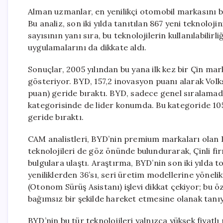
Alman uzmanlar, en yenilikçi otomobil markasını b
Bu analiz, son iki yılda tanıtılan 867 yeni teknoloj
sayısının yanı sıra, bu teknolojilerin kullanılabilir
uygulamalarını da dikkate aldı.
Sonuçlar, 2005 yılından bu yana ilk kez bir Çin mark
gösteriyor. BYD, 157,2 inovasyon puanı alarak Vol
puan) geride bıraktı. BYD, sadece genel sıralamad
kategorisinde de lider konumda. Bu kategoride 105
geride bıraktı.
CAM analistleri, BYD’nin premium markaları ola
teknolojileri de göz önünde bulundurarak, Çinli fi
bulgulara ulaştı. Araştırma, BYD’nin son iki yılda t
yeniliklerden 36’sı, seri üretim modellerine yönelik
(Otonom Sürüş Asistanı) işlevi dikkat çekiyor; bu
bağımsız bir şekilde hareket etmesine olanak tanı
BYD’nin bu tür teknolojileri yalnızca yüksek fiyat