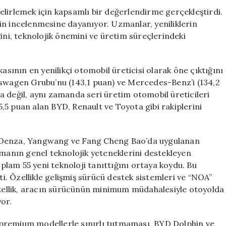
En
elirlemek için kapsamlı bir değerlendirme gerçekleştirdi.
Yenilikçi
inin incelenmesine dayanıyor. Uzmanlar, yeniliklerin
Otomobil
liğini, teknolojik önemini ve üretim süreçlerindeki
Markası
BYD
için
asının en yenilikçi otomobil üreticisi olarak öne çıktığını
kswagen Grubu’nu (143,1 puan) ve Mercedes-Benz’i (134,2
a değil, aynı zamanda seri üretim otomobil üreticileri
,5 puan alan BYD, Renault ve Toyota gibi rakiplerini
n Denza, Yangwang ve Fang Cheng Bao’da uygulanan
rmanın genel teknolojik yeteneklerini destekleyen
oplam 55 yeni teknoloji tanıttığını ortaya koydu. Bu
ti. Özellikle gelişmiş sürücü destek sistemleri ve “NOA”
 özellik, aracın sürücünün minimum müdahalesiyle otoyolda
yor.
lı premium modellerle sınırlı tutmaması, BYD Dolphin ve