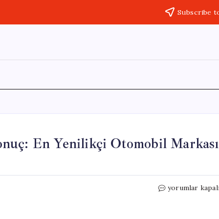
Subscribe t
nuç: En Yenilikçi Otomobil Markası
Alman
yorumlar kapal
Uzmanlardan
Şaşırtan
Sonuç: