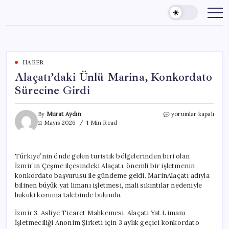
Skip
to
content
HABER
Alaçatı’daki Ünlü Marina, Konkordato
Sürecine Girdi
Alaçatı’daki
By
Murat Aydın
yorumlar kapalı
Ünlü
11 Mayıs 2026
1 Min Read
Marina,
Konkordato
Sürecine
Türkiye’nin önde gelen turistik bölgelerinden biri olan
Girdi
İzmir’in Çeşme ilçesindeki Alaçatı, önemli bir işletmenin
için
konkordato başvurusu ile gündeme geldi. MarinAlaçatı adıyla
bilinen büyük yat limanı işletmesi, mali sıkıntılar nedeniyle
hukuki koruma talebinde bulundu.
İzmir 3. Asliye Ticaret Mahkemesi, Alaçatı Yat Limanı
İşletmeciliği Anonim Şirketi için 3 aylık geçici konkordato