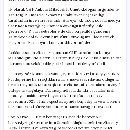
İlk olarak CHP Ankara Milletvekili Umut Akdoğan’ın gündeme
getirdiği bu mesele, Aksaray Cumhuriyet Başsavcılığı
tarafından incelemeye alındı. Hüseyin Altınsoy, sosyal medya
üzerinden yaptığı açıklamada duyduğu üzüntüyü dile
getirerek, “Siyasi sebeplerle de olsa bu şekilde gündeme
gelmekten dolayı derin bir üzüntü duyduğumu ifade etmek
istiyorum. Kamuoyundan özür diliyorum” dedi.
Açıklamasında Altınsoy, konunun CHP tarafından kötüye
kullanıldığını iddia etti: “Tarafımın bilgisi ve ilgisi olmayan bir
durumun bu şekilde dile getirilmesi beni üzüyor” dedi.
Altınsoy, söz konusu davanın, eşinin dört kız kardeşiyle erkek
kardeşlerine karşı açtıkları muris muvazaası davası olduğunu
belirtti. Eşinin kız kardeşlerinin ekonomik durumlarının zayıf
olduğunu vurgulayan Altınsoy, adli yardımdan yararlanmak
amacıyla mahkemeye başvurduklarını ifade etti. Dava
sürecinin 2025 yılının Ağustos ayında başladığını ve mahkeme
harcının yasal süreç dahilinde tamamlanacağını kaydetti.
Son olarak, CHP’nin kendi içerisinde de benzer bir
hassasiyet göstermesinin önemli olduğunu belirten Altınsoy,
Uşak, İstanbul ve Antalya gibi illerdeki devam eden hukuki