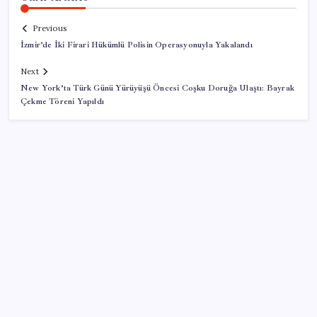
Previous
İzmir’de İki Firari Hükümlü Polisin Operasyonuyla Yakalandı
Next
New York’ta Türk Günü Yürüyüşü Öncesi Coşku Doruğa Ulaştı: Bayrak
Çekme Töreni Yapıldı
SON YAZILAR
Birlikte yaşadığı kadına kabusu yaşattı: Savunması
‘pes’ dedirtti