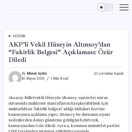
Skip
to
content
EĞITIM
AKP’li Vekil Hüseyin Altınsoy’dan
“Fakirlik Belgesi” Açıklaması: Özür
Diledi
AKP’li
By
Murat Aydın
yorumlar kapalı
Vekil
16 Mayıs 2026
1 Min Read
Hüseyin
Altınsoy’dan
“Fakirlik
Aksaray Milletvekili Hüseyin Altınsoy, eşinin bir miras
Belgesi”
davasında mahkeme masraflarını karşılayabilmek için
Açıklaması:
Özür
muhtarlıktan ‘fakirlik belgesi’ aldığı iddiaları üzerine
Diledi
kamuoyuna açıklama yaptı. Altınsoy, bu durumun siyasi
için
nedenlerden dolayı gündeme geldiğini belirterek,
kamuoyundan özür diledi. Ayrıca, konunun muhalefet partisi
CHP tarafından istismar edildiğini savundu.