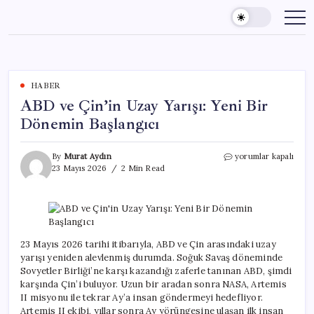
Skip
to
content
HABER
ABD ve Çin’in Uzay Yarışı: Yeni Bir
Dönemin Başlangıcı
ABD
By
Murat Aydın
yorumlar kapalı
ve
23 Mayıs 2026
2 Min Read
Çin’in
Uzay
Yarışı:
Yeni
Bir
Dönemin
23 Mayıs 2026 tarihi itibarıyla, ABD ve Çin arasındaki uzay
Başlangıcı
yarışı yeniden alevlenmiş durumda. Soğuk Savaş döneminde
için
Sovyetler Birliği’ne karşı kazandığı zaferle tanınan ABD, şimdi
karşında Çin’i buluyor. Uzun bir aradan sonra NASA, Artemis
II misyonu ile tekrar Ay’a insan göndermeyi hedefliyor.
Artemis II ekibi, yıllar sonra Ay yörüngesine ulaşan ilk insan