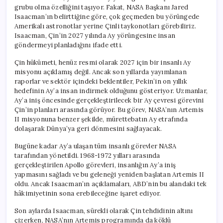
grubu olma özelliğini taşıyor. Fakat, NASA Başkanı Jared
Isaacman’ın belirttiğine göre, çok geçmeden bu yörüngede
Amerikalı astronotlar yerine Çinli taykonotları görebiliriz.
Isaacman, Çin’in 2027 yılında Ay yörüngesine insan
göndermeyi planladığını ifade etti.
Çin hükümeti, henüz resmi olarak 2027 için bir insanlı Ay
misyonu açıklamış değil. Ancak son yıllarda yayımlanan
raporlar ve sektör içindeki beklentiler, Pekin’in on yıllık
hedefinin Ay’a insan indirmek olduğunu gösteriyor. Uzmanlar,
Ay’a iniş öncesinde gerçekleştirilecek bir Ay çevresi görevini
Çin’in planları arasında görüyor. Bu görev, NASA’nın Artemis
II misyonuna benzer şekilde, mürettebatın Ay etrafında
dolaşarak Dünya’ya geri dönmesini sağlayacak.
Bugüne kadar Ay’a ulaşan tüm insanlı görevler NASA
tarafından yönetildi. 1968-1972 yılları arasında
gerçekleştirilen Apollo görevleri, insanlığın Ay’a iniş
yapmasını sağladı ve bu geleneği yeniden başlatan Artemis II
oldu. Ancak Isaacman’ın açıklamaları, ABD’nin bu alandaki tek
hâkimiyetinin sona erebileceğine işaret ediyor.
Son aylarda Isaacman, sürekli olarak Çin tehdidinin altını
çizerken, NASA’nın Artemis programında da köklü