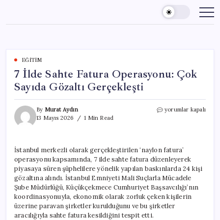
Skip
to
content
EĞITIM
7 İlde Sahte Fatura Operasyonu: Çok
Sayıda Gözaltı Gerçekleşti
7
By
Murat Aydın
yorumlar kapalı
İlde
13 Mayıs 2026
1 Min Read
Sahte
Fatura
Operasyonu:
İstanbul merkezli olarak gerçekleştirilen ‘naylon fatura’
Çok
operasyonu kapsamında, 7 ilde sahte fatura düzenleyerek
Sayıda
Gözaltı
piyasaya süren şüphelilere yönelik yapılan baskınlarda 24 kişi
Gerçekleşti
gözaltına alındı. İstanbul Emniyeti Mali Suçlarla Mücadele
için
Şube Müdürlüğü, Küçükçekmece Cumhuriyet Başsavcılığı’nın
koordinasyonuyla, ekonomik olarak zorluk çeken kişilerin
üzerine paravan şirketler kurulduğunu ve bu şirketler
aracılığıyla sahte fatura kesildiğini tespit etti.