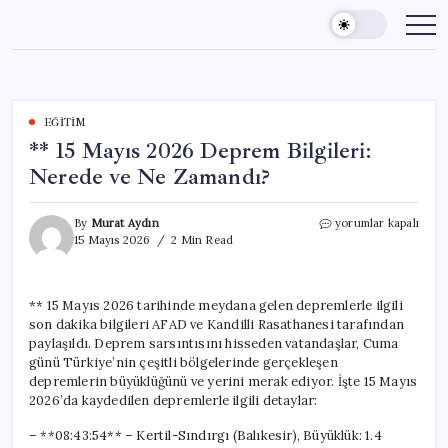
Skip
to
content
EĞITIM
** 15 Mayıs 2026 Deprem Bilgileri:
Nerede ve Ne Zamandı?
**
By
Murat Aydın
yorumlar kapalı
15
15 Mayıs 2026
2 Min Read
Mayıs
2026
Deprem
** 15 Mayıs 2026 tarihinde meydana gelen depremlerle ilgili
Bilgileri:
son dakika bilgileri AFAD ve Kandilli Rasathanesi tarafından
Nerede
ve
paylaşıldı. Deprem sarsıntısını hisseden vatandaşlar, Cuma
Ne
günü Türkiye’nin çeşitli bölgelerinde gerçekleşen
Zamandı?
depremlerin büyüklüğünü ve yerini merak ediyor. İşte 15 Mayıs
için
2026’da kaydedilen depremlerle ilgili detaylar:
– **08:43:54** – Kertil-Sındırgı (Balıkesir), Büyüklük: 1.4