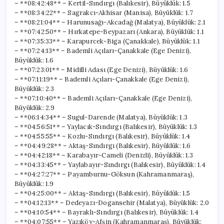
– **08:42:48** – Kertil-Sındırgı (Balıkesir), Büyüklük: 1.5
– **08:34:22** – Sagrakcı-Akhisar (Manisa), Büyüklük: 1.7
– **08:21:04** – Harunusağı-Akcadağ (Malatya), Büyüklük: 2.1
– **07:42:50** – Hırkatepe-Beypazarı (Ankara), Büyüklük: 1.1
– **07:35:33** – Karapurcek-Biga (Çanakkale), Büyüklük: 1.1
– **07:24:13** – Bademli Açıları-Çanakkale (Ege Denizi),
Büyüklük: 1.6
– **07:23:01** – Midilli Adası (Ege Denizi), Büyüklük: 1.6
– **07:11:19** – Bademli Açıları-Çanakkale (Ege Denizi),
Büyüklük: 2.3
– **07:10:40** – Bademli Açıları-Çanakkale (Ege Denizi),
Büyüklük: 2.9
– **06:14:34** – Sugul-Darende (Malatya), Büyüklük: 1.3
– **04:56:51** – Yaylacık-Sındırgı (Balıkesir), Büyüklük: 1.3
– **04:55:55** – Kozlu-Sındırgı (Balıkesir), Büyüklük: 1.4
– **04:49:28** – Aktaş-Sındırgı (Balıkesir), Büyüklük: 1.6
– **04:42:18** – Karabayır-Cameli (Denizli), Büyüklük: 1.3
– **04:33:45** – Yaylabayır-Sındırgı (Balıkesir), Büyüklük: 1.4
– **04:27:27** – Payamburnu-Göksun (Kahramanmaraş),
Büyüklük: 1.9
– **04:25:00** – Aktaş-Sındırgı (Balıkesir), Büyüklük: 1.5
– **04:12:13** – Dedeyazı-Dogansehir (Malatya), Büyüklük: 2.0
– **04:10:54** – Bayraklı-Sındırgı (Balıkesir), Büyüklük: 1.4
– **04:07:55** – Yazıköy-Afşin (Kahramanmaraş), Büyüklük: